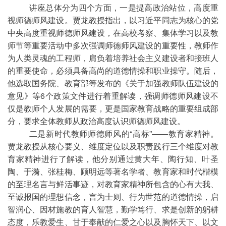
讲座总体分为四个方面，一是提高政治站位，高度重
视师德师风建设。贾龙教授指出，以习近平同志为核心的党
中央高度重视师德师风建设，在高校考察、集体学习以及教
师节等重要活动中
多次强调师德师风建设的重要性，教师作
为人类灵魂的工程师，肩负着培养社会主义建设者和接班人
的重要使命，必须具备高尚的道德情操和职业操守。随后，
他选取国务院、教育部等发布的《关于加强教师队伍建设的
意见》等
6个政策文件进行着重解读，强调师德师风建设不
仅是教师个人发展的需要，更是国家教育战略的重要组成部
分，要求全体教师从政治高度认识师德师风建设。
二是新时代教师师德师风的
“高标”——教育家精神。
贾龙教授从核心要义、维度定位以及职责践行三个维度对教
育家精神进行了解读，他分别通过黄大年、陶行知、叶圣
陶、于漪、张桂梅、顾明远等著名学者、教育家和时代楷模
的至理名言与鲜活事迹，对教育家精神所包含的心有大我、
至诚报国的理想信念，言为士则、行为世范的道德情操，启
智润心、因材施教的育人智慧，勤学笃行、求是创新的躬耕
态度，乐教爱生、甘于奉献的仁爱之心以及胸怀天下、以文